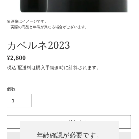
※ 画像はイメージです。
実際の商品と年号が異なる場合がございます。
カベルネ2023
通
¥2,800
常
税込
配送料
は購入手続き時に計算されます。
価
格
個数
カートに追加する
年齢確認が必要です。