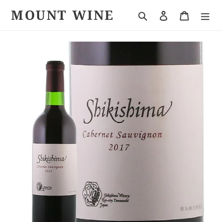
コ
MOUNT WINE
検索
ログイン
カート
ン
テ
ン
ツ
に
ス
キ
ッ
プ
す
る