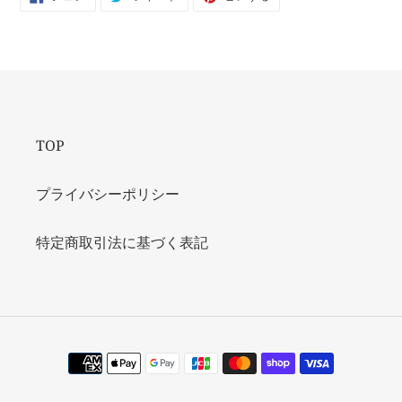
で
に
で
シ
投
ピ
ェ
稿
ン
ア
す
す
す
る
る
る
TOP
プライバシーポリシー
特定商取引法に基づく表記
決
済
方