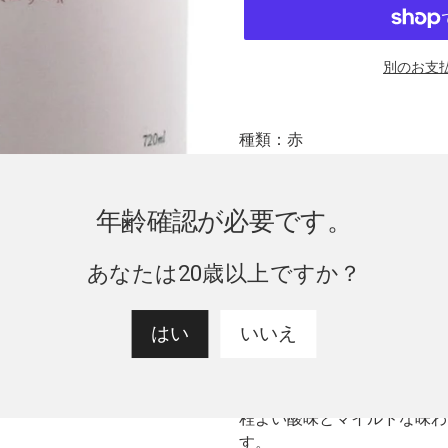
別のお支
カ
ー
種類：赤
ト
タイプ：ミディアム
ボディ
に
サイズ：720m
商
ブドウ品種：マスカット・ベ
年齢確認が必要です。
品
アルコール度数：12%
を
飲み頃温度：
10～12℃
あなたは20歳以上ですか？
追
香り：
イチゴ、プラム
加
ワインに合う料理：料理全般
す
はい
いいえ
る
茅ヶ岳の南麓に広がる豊かな
ーA種を原料として醸造しま
程よい酸味とマイルドな味わ
す。