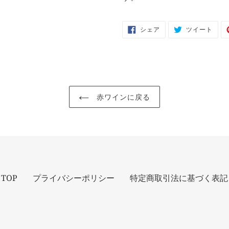
FACEBOOK
TWI
シェア
ツイート
で
に
シ
投
ェ
稿
ア
す
す
る
る
赤ワインに戻る
TOP
プライバシーポリシー
特定商取引法に基づく表記