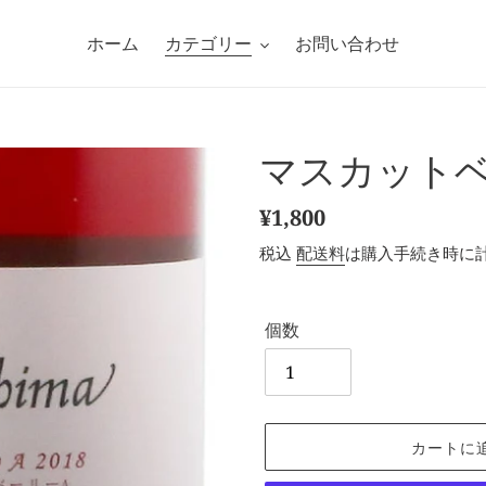
ホーム
カテゴリー
お問い合わせ
マスカットベ
通
¥1,800
常
税込
配送料
は購入手続き時に
価
格
個数
カートに