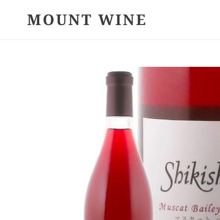
コ
MOUNT WINE
ン
テ
ン
ツ
に
ス
キ
ッ
プ
す
る