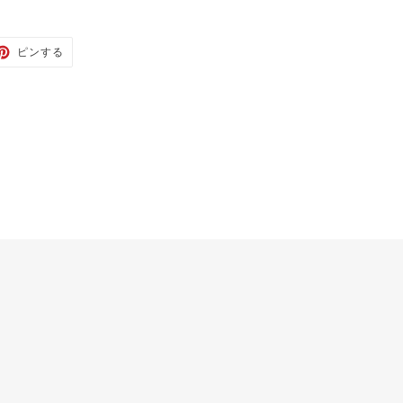
TTER
PINTEREST
ピンする
で
ピ
ン
す
る